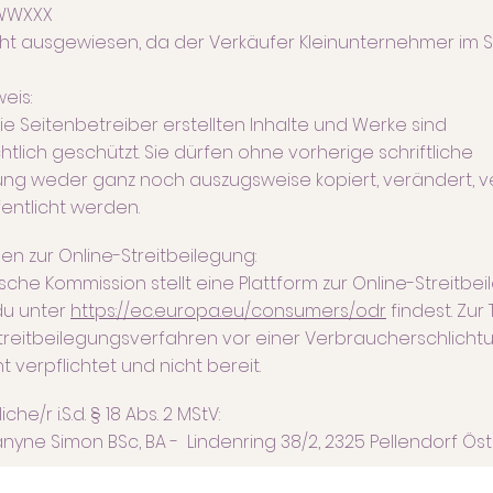
TWWXXX
icht ausgewiesen, da der Verkäufer Kleinunternehmer im 
eis:
ie Seitenbetreiber erstellten Inhalte und Werke sind
tlich geschützt. Sie dürfen ohne vorherige schriftliche
g weder ganz noch auszugsweise kopiert, verändert, ver
entlicht werden.
en zur Online-Streitbeilegung:
sche Kommission stellt eine Plattform zur Online-Streitbe
 du unter
https://ec.europa.eu/consumers/odr
findest. Zur
reitbeilegungsverfahren vor einer Verbraucherschlichtu
ht verpflichtet und nicht bereit.
he/r i.S.d. § 18 Abs. 2 MStV:
nyne Simon BSc, BA - Lindenring 38/2, 2325 Pellendorf Ös