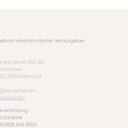
ebsite verantwortlicher Herausgeber:
nyne Simon, BSc, BA
taktdaten:
/2, 2325 Pellendorf
o@lasuzette.com
suzette.com
kverbindung:
Erste Bank
011 1828 3414 9500