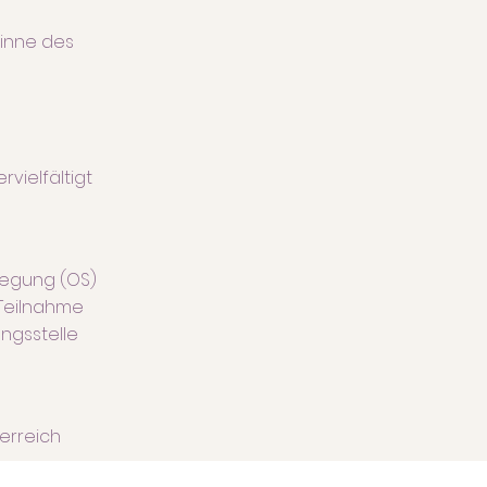
Sinne des
vielfältigt
ilegung (OS)
 Teilnahme
ngsstelle
terreich