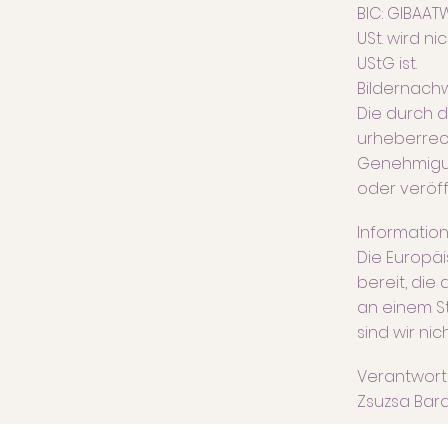
BIC: GIBAA
USt. wird n
UStG ist.
Bildernachw
Die durch d
urheberrech
Genehmigun
oder veröff
Information
Die Europäi
bereit, die
an einem St
sind wir nic
Verantwortlic
Zsuzsa Bara